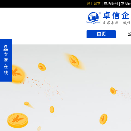
线上课堂
成功案例
常见
卓信企
首页
专
家
在
线