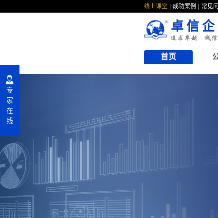
线上课堂
成功案例
常见
卓信企
首页
专
家
在
线