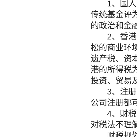
1、国人来
传统基金评
的政治和金
2、香港的
松的商业环
遗产税、资
港的所得税为
投资、贸易
3、注册香
公司注册都
4、财税规
对税法不理
财税规划