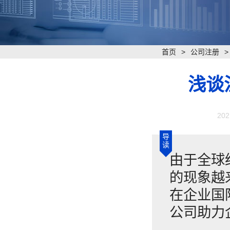
首页
>
公司注册
浅谈
202
导
读
由于全球
的现象越
在企业国
公司助力