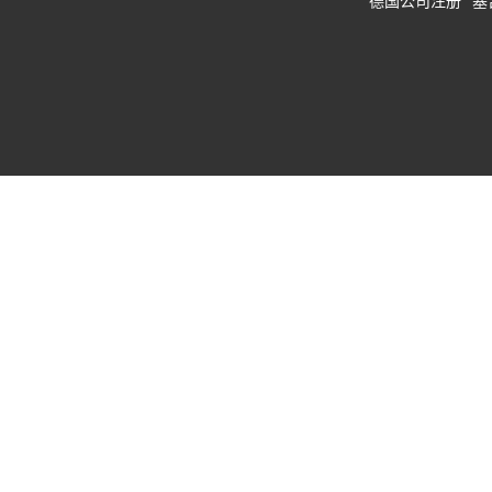
德国公司注册
塞