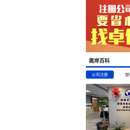
离岸百科
公司注册
银