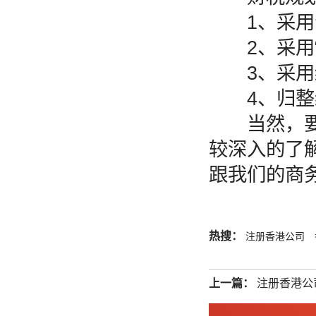
1、采用合
2、采用“
3、采用经
4、归整纳
当然，要进
较深入的了
跟我们的商
热搜：
注册香港公司
上一篇：
注册香港公