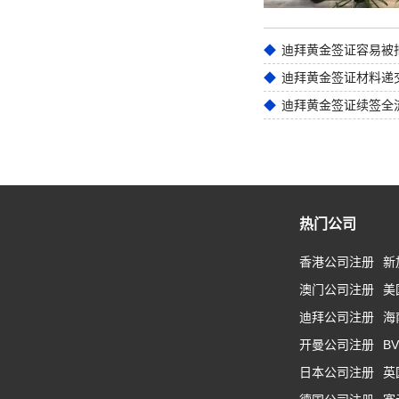
迪拜黄金签证材料递
迪拜黄金签证续签全
热门公司
香港公司注册
新
澳门公司注册
美
迪拜公司注册
海
开曼公司注册
B
日本公司注册
英