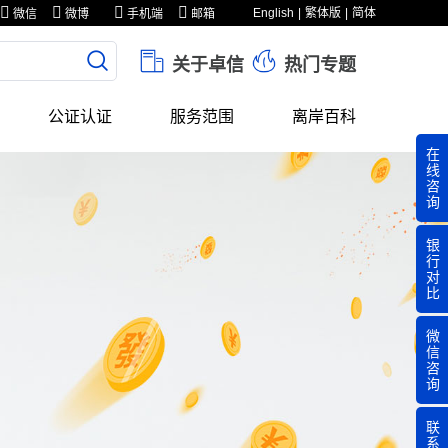
English
繁体版
简体
微信
微博
手机端
邮箱
关于卓信
热门专题
公证认证
服务范围
离岸百科
在
线
咨
询
银
行
对
比
微
信
咨
询
联
系