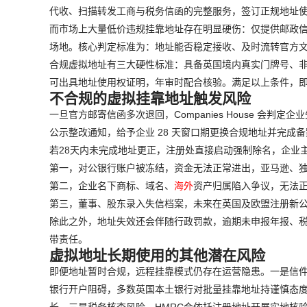
代收、扫描转发工商与税务信函的完整服务，签订正规地址使用协议，
而市场上大量低价违规挂靠地址存在明显硬伤：仅提供邮政信箱
场地。核心判定标准为：地址能否稳定接收、及时流转官方
合规虚拟地址有三大硬性标准：具备英国境内真实门牌号、非纯信箱;
可出具地址使用权证明，年审时配合核验。满足以上条件，
不合规的虚拟挂靠地址触发风险
一旦官方邮寄信函多次退回，Companies House 会
公示整改通知，给予企业 28 天窗口期更换合规地址并完成
若28天内未完成地址更正，注册处直接启动强制除名，企业
第一，对公银行账户被冻结，资金无法正常进出，亚马逊、
第二，企业名下商标、域名、
海外
资产归属陷入争议，无法
第三，董事、股东录入失信档案，未来在英国及欧盟注册新
除此之外，地址失效还会伴随行政罚款，逾期未申报年报、
带责任。
虚拟地址长期使用的其他潜在风险
即便地址暂时合规，远程挂靠模式仍存在运营隐患。一是信件
银行开户阻碍，多数英国本土银行对批量挂靠地址持谨慎态