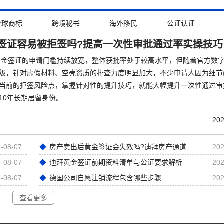
全球商标
跨境秘书
海外移民
公证认证
签证容易被拒签吗?提高一次性审批通过率实操技巧
拜黄金签证的申请门槛持续放宽，整体获批率处于较高水平，但随着官方数
级，针对虚假材料、空壳资质的排查力度明显加大，不少申请人因为细节
当前的拒签风险点，掌握针对性的提升技巧，就能大幅提升一次性通过审
10年长期居留身份。
202
-08-07
房产卖出后黄金签证会失效吗?迪拜房产通道黄金签证深度解析
202
-08-07
迪拜黄金签证前期资料清单与公证要求解析
202
-08-07
德国公司自愿注销流程包含哪些步骤
202
查看更多