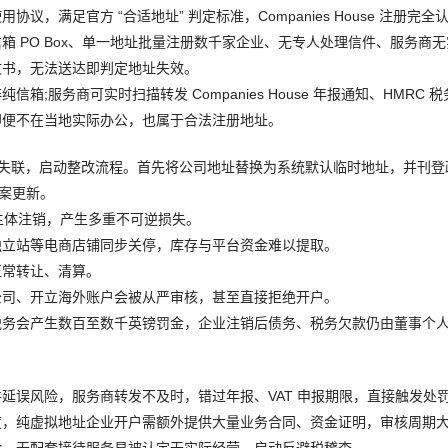
满足官方 “合适地址” 判定标准，Companies House 注册完全
 PO Box、单一地址批量注册数千家企业、无专人处理信件、服务商
文书，无法送达即判定地址失效。
服务商可实时扫描转发 Companies House 年报通知、HMRC 税
即便不在当地实际办公，也属于合法注册地址。
判定企业失联，启动整改流程。首先将公司地址替换为系统默认临时地址，并刊
备案更新。
主体注销，产生多重不可逆损失。
独立站等电商店铺同步关停，库存与平台资金难以提取。
正常转让、清算。
公司、开立海外账户会被从严审核，甚至直接拒绝开户。
税务会产生数百至数千英镑罚金，企业注销后债务、税务欠款仍由董事个
延误风险，服务商转发不及时，错过年报、VAT 申报期限，直接触发处
度，纯虚拟地址企业开户需额外提供大量业务合同、资金证明，审核周期