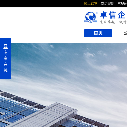
线上课堂
成功案例
常见
卓信企
首页
专
家
在
线