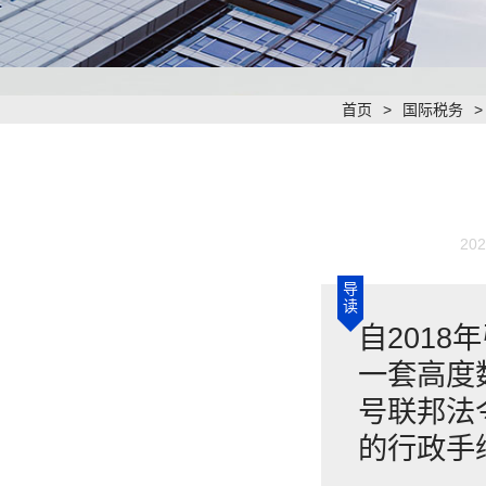
首页
>
国际税务
202
导
读
​自201
一套高度数
号联邦法
的行政手