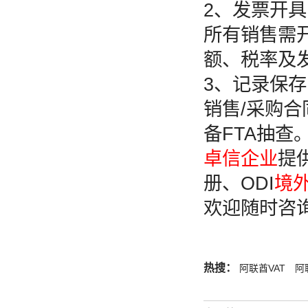
2、发票开具
所有销售需
额、税率及发票
3、记录保存
销售/采购
备FTA抽查
卓信企业
提
册、ODI
境
欢迎随时咨
热搜：
阿联酋VAT
阿