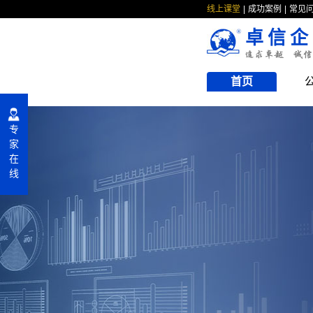
线上课堂
成功案例
常见
卓信企
首页
专
家
在
线