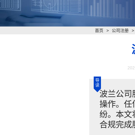
首页
>
公司注册
202
导
读
​波兰公
操作。任
纷。本文
合规完成