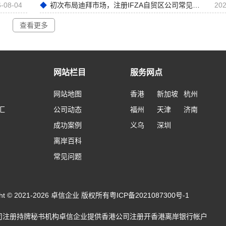
-08-04
初次布局迪拜市场，注册IFZA自贸区公司常见前期误区
202
查看更多
网站栏目
服务网点
网站地图
香港
新加坡
杭州
汇
公司动态
福州
天津
济南
成功案例
义乌
深圳
离岸百科
常见问题
ight © 2021-2026 卓信企业 版权所有
粤ICP备2021087300号-1
司注册
持牌秘书机构卓信企业提供
香港公司注册
开
香港离岸银行帐户