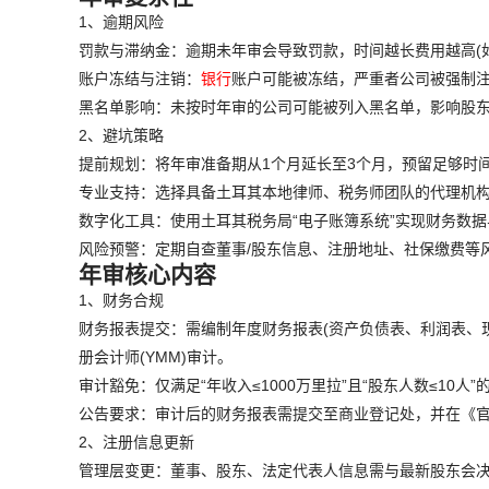
1、逾期风险
罚款与滞纳金：逾期未年审会导致罚款，时间越长费用越高(如
账户冻结与注销：
银行
账户可能被冻结，严重者公司被强制
黑名单影响：未按时年审的公司可能被列入黑名单，影响股
2、避坑策略
提前规划：将年审准备期从1个月延长至3个月，预留足够时
专业支持：选择具备土耳其本地律师、税务师团队的代理机构
数字化工具：使用土耳其税务局“电子账簿系统”实现财务数据
风险预警：定期自查董事/股东信息、注册地址、社保缴费等
年审核心内容
1、财务合规
财务报表提交：需编制年度财务报表(资产负债表、利润表、现
册会计师(YMM)审计。
审计豁免：仅满足“年收入≤1000万里拉”且“股东人数≤10
公告要求：审计后的财务报表需提交至商业登记处，并在《
2、注册信息更新
管理层变更：董事、股东、法定代表人信息需与最新股东会