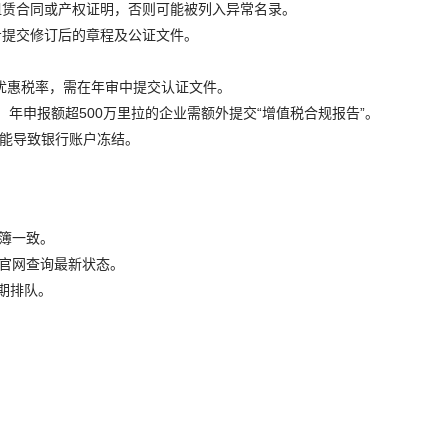
租赁合同或产权证明，否则可能被列入异常名录。
步提交修订后的章程及公证文件。
0%优惠税率，需在年审中提交认证文件。
，年申报额超500万里拉的企业需额外提交“增值税合规报告”。
可能导致银行账户冻结。
账簿一致。
局官网查询最新状态。
期排队。