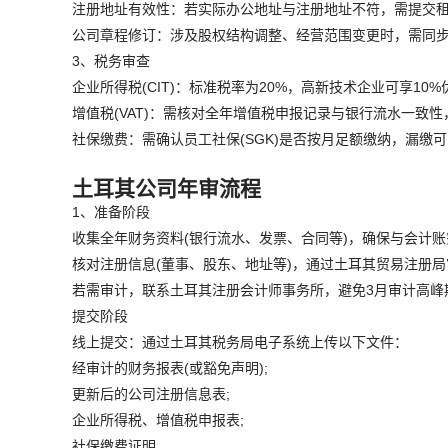
注册地址有效性：若实际办公地址与注册地址不符，需提交
公司章程修订：涉及股权结构调整、经营范围变更时，需同
3、税务审查
企业所得税(CIT)：标准税率为20%，高新技术企业可享1
增值税(VAT)：需核对全年增值税申报记录与银行流水一致性
社保缴费：需确认员工社保(SGK)是否按月足额缴纳，漏缴
土耳其公司年审流程
1、准备阶段
收集全年财务资料(银行流水、发票、合同等)，确保与会计
核对注册信息(董事、股东、地址等)，通过土耳其贸易注册
若需审计，联系土耳其注册会计师事务所，避免3月审计高峰
提交阶段
线上提交：通过土耳其税务局电子系统上传以下文件：
经审计的财务报表(或豁免声明);
更新后的公司注册信息表;
企业所得税、增值税申报表;
社保缴费证明。