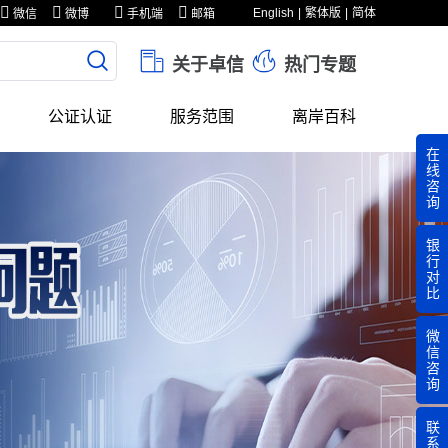
English
繁体版
简体
微信
微博
手机端
邮箱
关于卓信
热门专题
公证认证
服务范围
离岸百科
在
线
咨
询
银
行
对
比
微
信
咨
询
联
系