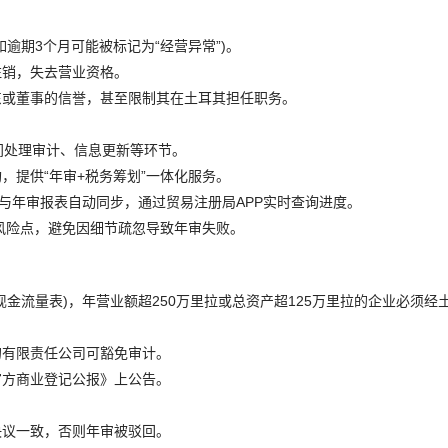
逾期3个月可能被标记为“经营异常”)。
注销，失去营业资格。
东或董事的信誉，甚至限制其在土耳其担任职务。
间处理审计、信息更新等环节。
，提供“年审+税务筹划”一体化服务。
与年审报表自动同步，通过贸易注册局APP实时查询进度。
风险点，避免因细节疏忽导致年审失败。
金流量表)，年营业额超250万里拉或总资产超125万里拉的企业必须经
人”的有限责任公司可豁免审计。
官方商业登记公报》上公告。
决议一致，否则年审被驳回。