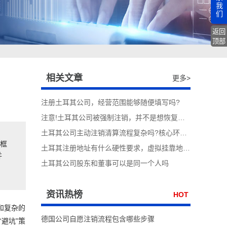
我
们
返回
顶部
相关文章
更多>
注册土耳其公司，经营范围能够随便填写吗?
注意!土耳其公司被强制注销，并不是想恢复就能恢复
土耳其公司主动注销清算流程复杂吗?核心环节逐一拆解
律框
土耳其注册地址有什么硬性要求，虚拟挂靠地址合规吗
并
土耳其公司股东和董事可以是同一个人吗
资讯热榜
HOT
和复杂的
德国公司自愿注销流程包含哪些步骤
避坑”策