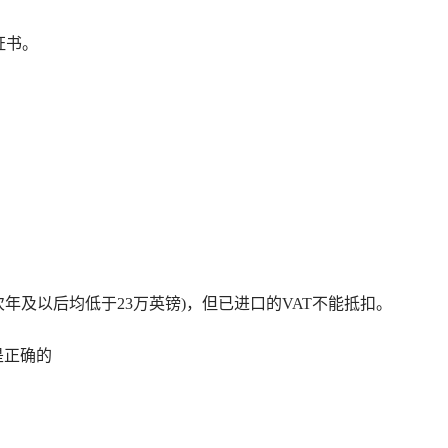
证书。
% (次年及以后均低于23万英镑)，但已进口的VAT不能抵扣。
是正确的