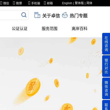
English
繁体版
简体
微信
微博
手机端
邮箱
关于卓信
热门专题
公证认证
服务范围
离岸百科
在
线
咨
询
银
行
对
比
微
信
咨
询
联
系