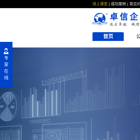
线上课堂
成功案例
常见
卓信企
首页
专
家
在
线