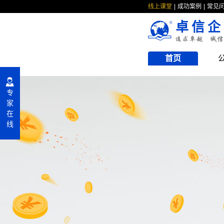
线上课堂
成功案例
常见
卓信企
首页
专
家
在
线