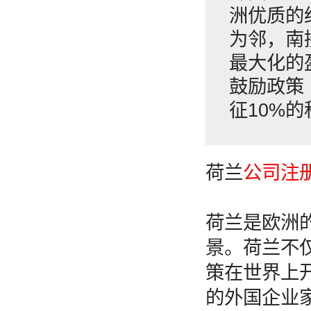
洲优质的
为邻，南
最大化的
鼓励政策
征10%
荷兰
公司注
荷兰是欧洲
景。荷兰不
策在世界上
的外国企业