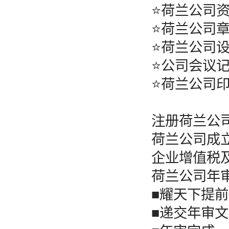
⭐荷兰公司
⭐荷兰公司
⭐荷兰公司
⭐公司会议
⭐荷兰公司
注册荷兰公
荷兰公司成
企业增值税
荷兰公司年
■耀天下提
■递交年审文