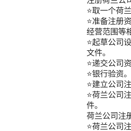
注册荷兰公
⭐取一个荷
⭐准备注册
经营范围等
⭐起草公司
文件。
⭐递交公司
⭐银行验资。
⭐建立公司
⭐荷兰公司
件。
荷兰公司注
⭐荷兰公司