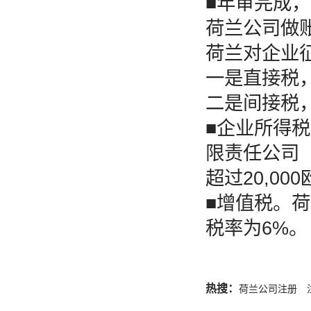
■年审完成
荷兰公司做
荷兰对企业
一是直接税
二是间接税
■企业所得
限责任公司
超过20,00
■增值税。
税率为6%。
热搜：
​荷兰公司注册