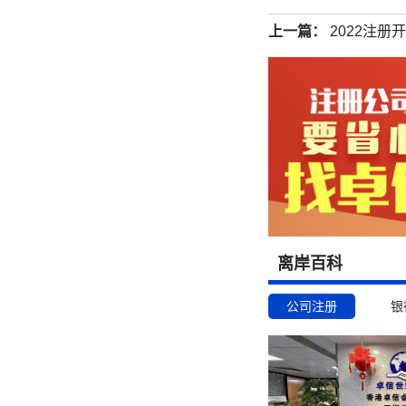
上一篇：
2022注
离岸百科
公司注册
银