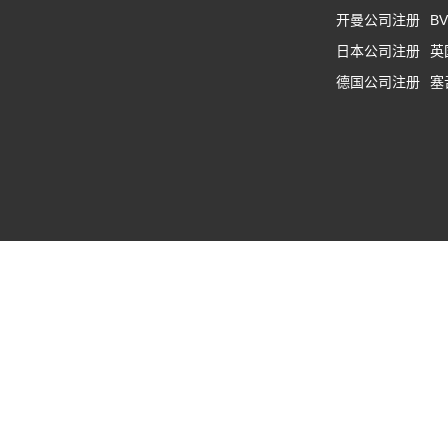
开曼公司注册
B
日本公司注册
英
德国公司注册
塞