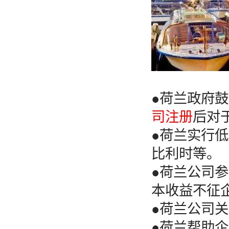
●荷兰政府
司注册
后对
●荷兰实行低
比利时等。
●荷兰公司
本收益不征
●荷兰公司
●荷兰帮助