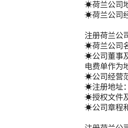
☀荷兰公司
☀荷兰公司
注册荷兰公
☀荷兰公司
☀公司董事
电费单作为
☀公司经营
☀注册地址
☀授权文件
☀公司章程