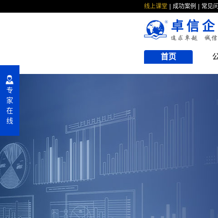
线上课堂
成功案例
常见
卓信企
首页
专
家
在
线