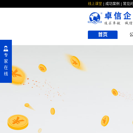
线上课堂
成功案例
常见
卓信企
首页
专
家
在
线