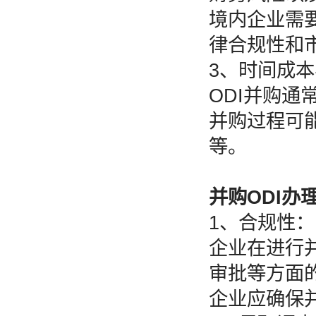
境内企业需
律合规性和
3、时间成
ODI并购
并购过程可
等。
并购ODI办
1、合规性：
企业在进行
审批等方面
企业应确保