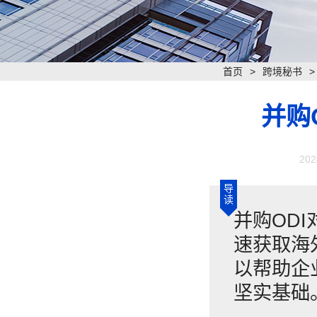
首页
>
跨境秘书
并购
202
导
读
并购OD
速获取海
以帮助企
坚实基础