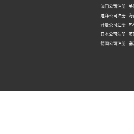
澳门公司注册
美
迪拜公司注册
海
开曼公司注册
B
日本公司注册
英
德国公司注册
塞