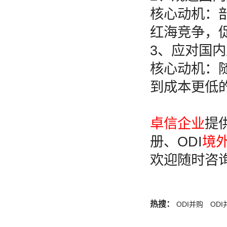
核心动机：
红海竞争，
3、应对国
核心动机：
到成本更低
卓信企业
提
册、ODI
境
欢迎随时咨
热搜：
ODI并购
OD