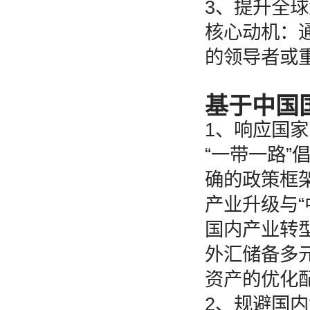
3、提升全
核心动机：
的领导者或
基于中国
1、响应国
“一带一路
确的政策框
产业升级与“
国内产业转
外汇储备多
资产的优化
2、规避国