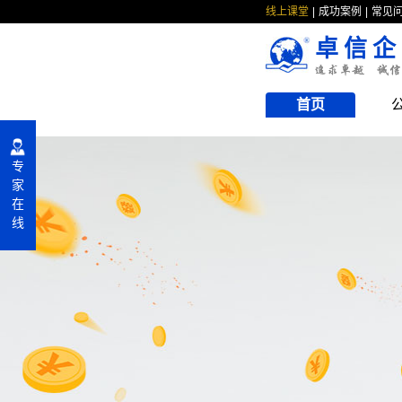
线上课堂
成功案例
常见
卓信企
首页
专
家
在
线