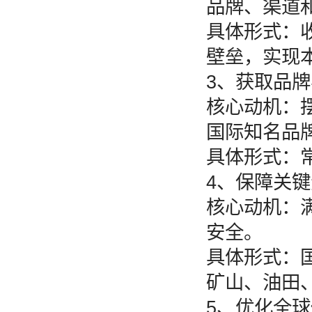
品牌、渠道
具体形式：
壁垒，实现
3、获取品
核心动机：
国际知名品
具体形式：
4、保障关
核心动机：
安全。
具体形式：
矿山、油田
5、优化全