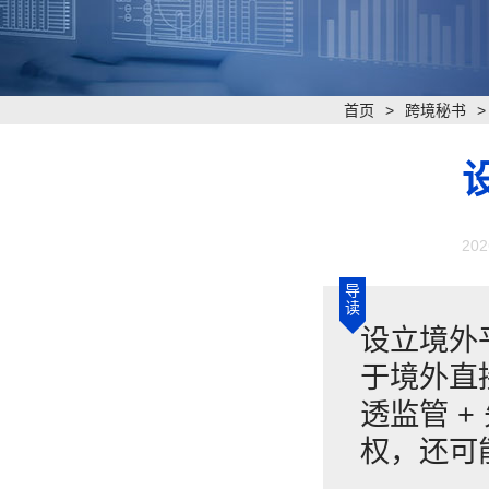
首页
>
跨境秘书
202
导
读
​设立境外
于境外直
透监管 
权，还可