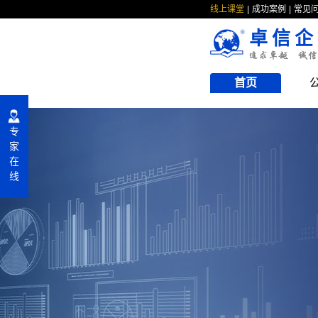
线上课堂
成功案例
常见
卓信企
首页
专
家
在
线