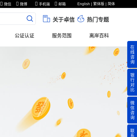
English
繁体版
简体
微信
微博
手机端
邮箱
关于卓信
热门专题
公证认证
服务范围
离岸百科
在
线
咨
询
银
行
对
比
微
信
咨
询
联
系