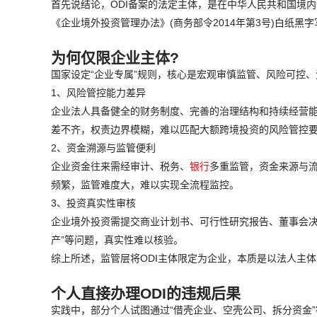
首先说结论，ODI备案的法定主体，是在中华人民共和国境
《企业境外投资管理办法》(商务部令2014年第3号)白纸黑
为何仅限企业主体?
国家设定“企业专属”规则，核心是宏观审慎监管、风险可控
1、风险管控能力差异
企业法人具备健全的财务制度、完善的治理结构和持续经营能
差不齐，权责边界模糊，难以匹配大额跨境投资的风险管控
2、资金溯源与监管便利
企业资金往来需经审计、税务、
银行
多重监管，资金来源与流
频繁，监管难度大，难以实现全流程监控。
3、投资真实性审核
企业境外投资需提交商业计划书、可行性研究报告、董事会决
产”等问题，真实性难以核验。
综上所述，监管层将ODI主体限定为企业，本质是以法人主
个人直接办理ODI的违规后果
实践中，部分个人试图通过“借壳企业、空壳公司、拆分资金