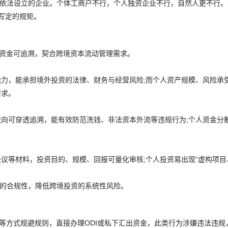
内依法设立的企业。个体工商户不行，个人独资企业不行，自然人更不行。
字写定的规矩。
、资金可追溯，契合跨境资本流动管理需求。
力，能承担境外投资的法律、财务与经营风险;而个人资产规模、风险承
要求。
向可穿透追溯，能有效防范洗钱、非法资本外流等违规行为;个人资金分
议等材料，投资目的、规模、回报可量化审核;个人投资易出现“虚构项目
体的合规性，降低跨境投资的系统性风险。
”等方式规避规则，直接办理ODI或私下汇出资金，此类行为涉嫌违法违规