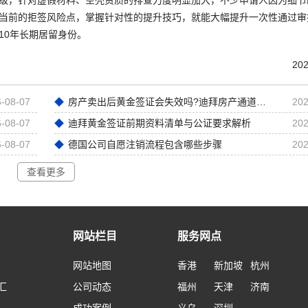
当前的拒签风险点，掌握针对性的提升技巧，就能大幅提升一次性通过审
10年长期居留身份。
202
-08-07
房产卖出后黄金签证会失效吗?迪拜房产通道黄金签证深度解析
202
-08-07
迪拜黄金签证前期资料清单与公证要求解析
202
-08-07
德国公司自愿注销流程包含哪些步骤
202
查看更多
网站栏目
服务网点
网站地图
香港
新加坡
杭州
汇
公司动态
福州
天津
济南
成功案例
义乌
深圳