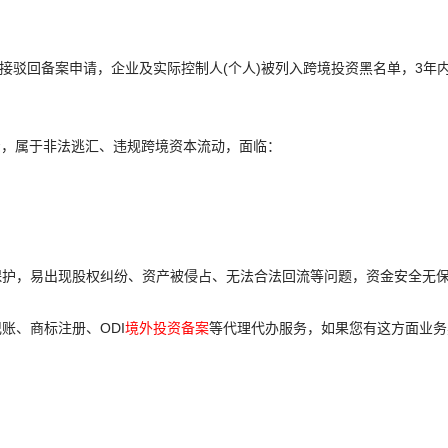
接驳回备案申请，企业及实际控制人(个人)被列入跨境投资黑名单，3年
资，属于非法逃汇、违规跨境资本流动，面临：
保护，易出现股权纠纷、资产被侵占、无法合法回流等问题，资金安全无
账、商标注册、ODI
境外投资备案
等代理代办服务，如果您有这方面业务