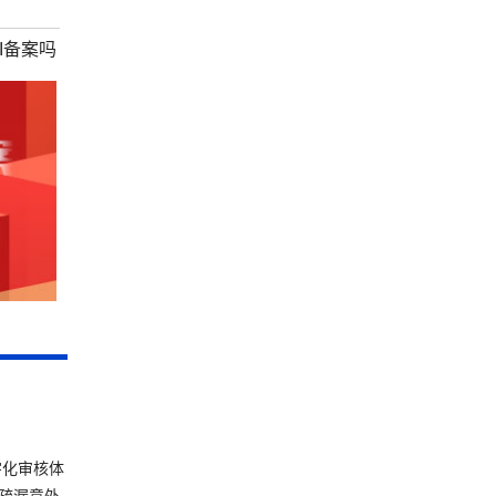
I备案吗
字化审核体
疏漏意外