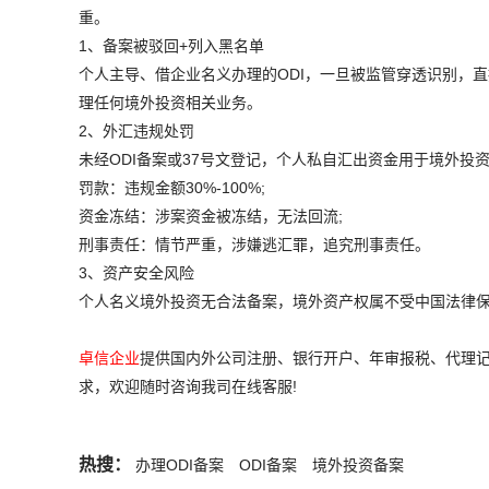
重。
1、备案被驳回+列入黑名单
个人主导、借企业名义办理的ODI，一旦被监管穿透识别，直
理任何境外投资相关业务。
2、外汇违规处罚
未经ODI备案或37号文登记，个人私自汇出资金用于境外投
罚款：违规金额30%-100%;
资金冻结：涉案资金被冻结，无法回流;
刑事责任：情节严重，涉嫌逃汇罪，追究刑事责任。
3、资产安全风险
个人名义境外投资无合法备案，境外资产权属不受中国法律
卓信企业
提供国内外公司注册、银行开户、年审报税、代理记
求，欢迎随时咨询我司在线客服!
热搜：
办理ODI备案
ODI备案
境外投资备案