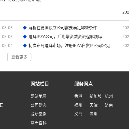
202
-08-06
解析在德国设立公司需要满足哪些条件
202
-08-06
迪拜IFZA公司，后期增资减资流程麻烦吗
202
-08-04
初次布局迪拜市场，注册IFZA自贸区公司常见前期误区
202
查看更多
网站栏目
服务网点
网站地图
香港
新加坡
杭州
汇
公司动态
福州
天津
济南
成功案例
义乌
深圳
离岸百科