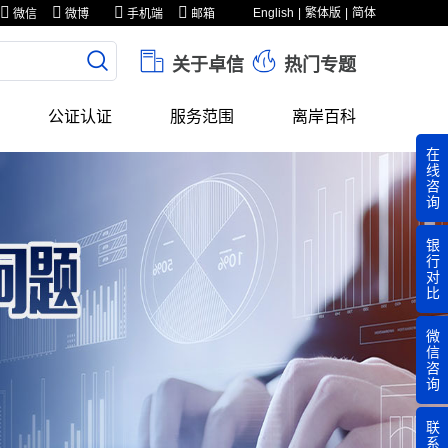
English
繁体版
简体
微信
微博
手机端
邮箱
关于卓信
热门专题
公证认证
服务范围
离岸百科
在
线
咨
询
银
行
对
比
微
信
咨
询
联
系