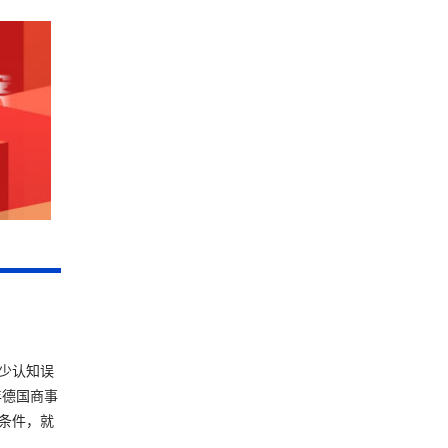
少认知误
年德国商事
条件，就