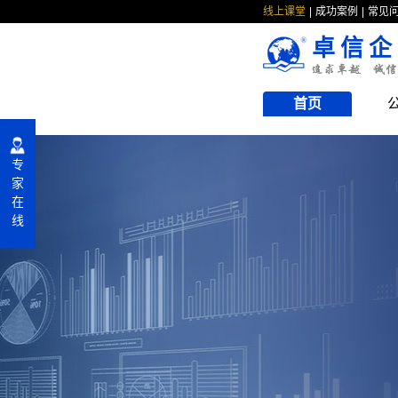
线上课堂
成功案例
常见
卓信企
首页
专
家
在
线