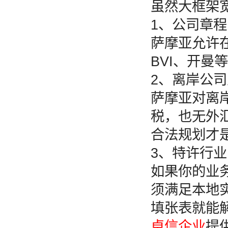
虽然大框架
1、公司章
萨摩亚允许
BVI、开
2、离岸公
萨摩亚对离岸
税，也无外
合法规划才
3、特许行
如果你的业
须满足本地
填张表就能
卓信企业
提