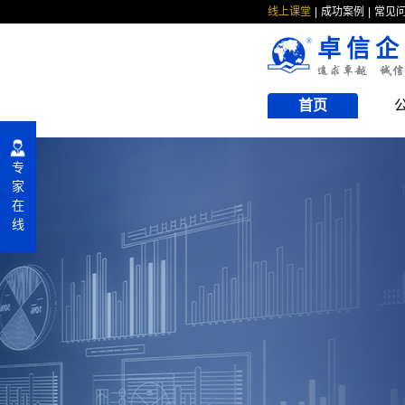
线上课堂
成功案例
常见
卓信企
首页
专
家
在
线