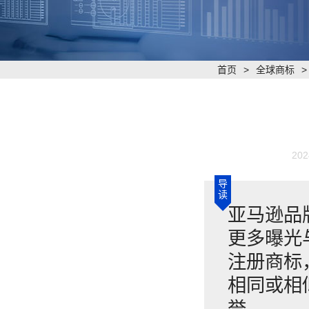
首页
>
全球商标
202
导
读
亚马逊品
更多曝光
注册商标
相同或相
誉。