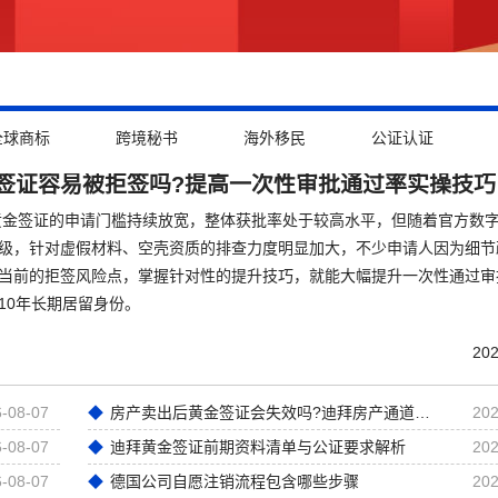
全球商标
跨境秘书
海外移民
公证认证
签证容易被拒签吗?提高一次性审批通过率实操技巧
拜黄金签证的申请门槛持续放宽，整体获批率处于较高水平，但随着官方数
级，针对虚假材料、空壳资质的排查力度明显加大，不少申请人因为细节
当前的拒签风险点，掌握针对性的提升技巧，就能大幅提升一次性通过审
10年长期居留身份。
202
-08-07
房产卖出后黄金签证会失效吗?迪拜房产通道黄金签证深度解析
202
-08-07
迪拜黄金签证前期资料清单与公证要求解析
202
-08-07
德国公司自愿注销流程包含哪些步骤
202