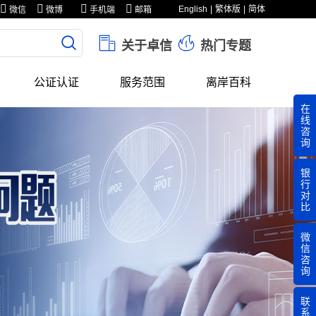
English
繁体版
简体
微信
微博
手机端
邮箱
关于卓信
热门专题
公证认证
服务范围
离岸百科
在
线
咨
询
银
行
对
比
微
信
咨
询
联
系