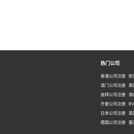
热门公司
香港公司注册
新
澳门公司注册
美
迪拜公司注册
海
开曼公司注册
B
日本公司注册
英
德国公司注册
塞