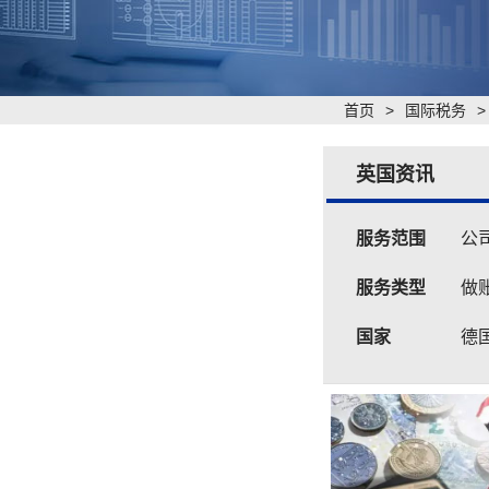
首页
>
国际税务
英国资讯
服务范围
公
服务类型
做
国家
德