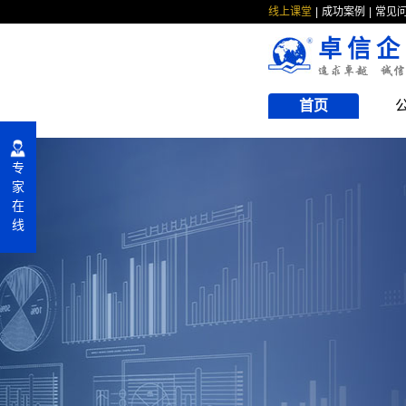
线上课堂
成功案例
常见
卓信企
首页
专
家
在
线