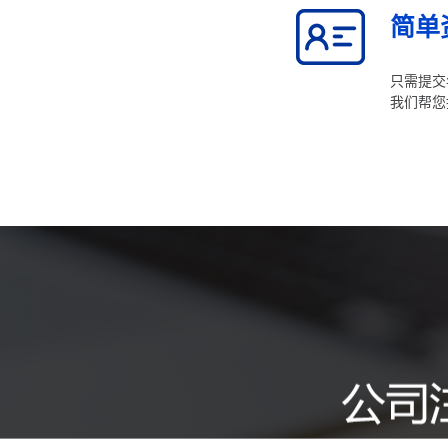
简单
只需提交
我们帮您