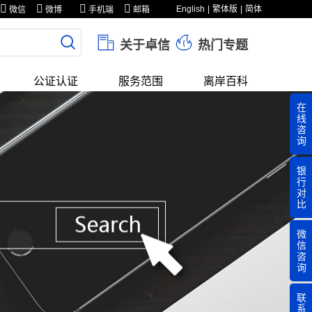
English
繁体版
简体
微信
微博
手机端
邮箱
关于卓信
热门专题
公证认证
服务范围
离岸百科
在
线
咨
询
银
行
对
比
微
信
咨
询
联
系