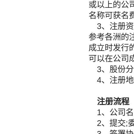
或以上的公
名称可获名
3、注册资
参考各洲的
成立时发行的
可以在公司
3、股份分
4、注册
注册流程
1、公司名
2、提交;
3、签署协