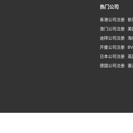
热门公司
香港公司注册
新
澳门公司注册
美
迪拜公司注册
海
开曼公司注册
B
日本公司注册
英
德国公司注册
塞