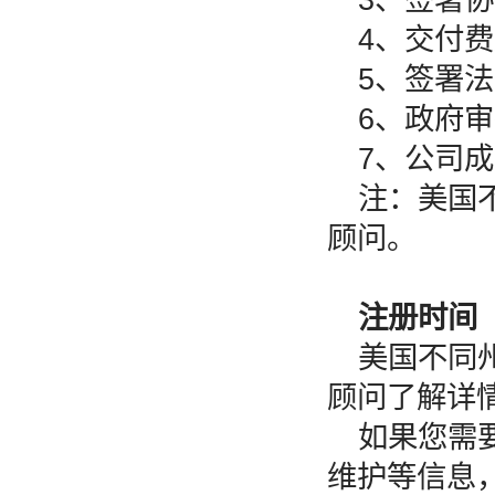
4、交付费
5、签署法
6、政府审
7、公司
注：美国
顾问。
注册时间
美国不同
顾问了解详
如果您需
维护等信息