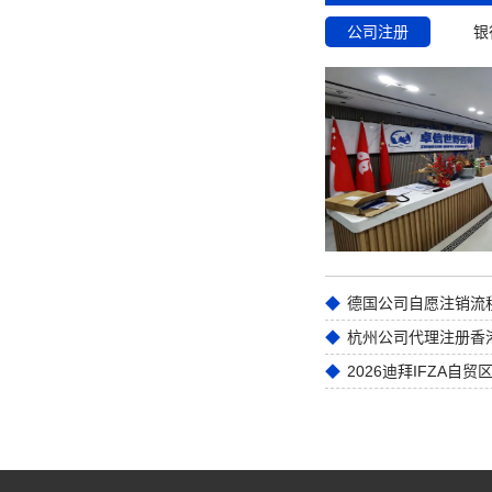
公司注册
银
德国公司自愿注销流
2026迪拜IFZA自