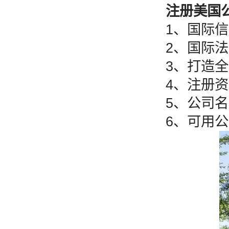
注册美国
1、国际
2、国际
3、打造全
4、注册资
5、公司名
6、可用