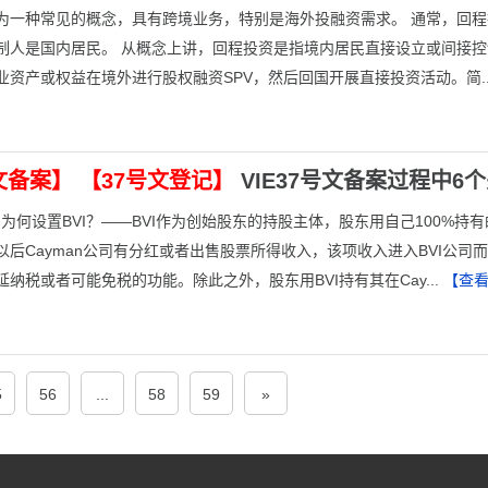
为一种常见的概念，具有跨境业务，特别是海外投融资需求。 通常，回
制人是国内居民。 从概念上讲，回程投资是指境内居民直接设立或间接
业资产或权益在境外进行股权融资SPV，然后回国开展直接投资活动。简..
文备案】
【37号文登记】
VIE37号文备案过程中6
. 为何设置BVI？——BVI作为创始股东的持股主体，股东用自己100%持
以后Cayman公司有分红或者出售股票所得收入，该项收入进入BVI公司
纳税或者可能免税的功能。除此之外，股东用BVI持有其在Cay...
【查
5
56
...
58
59
»