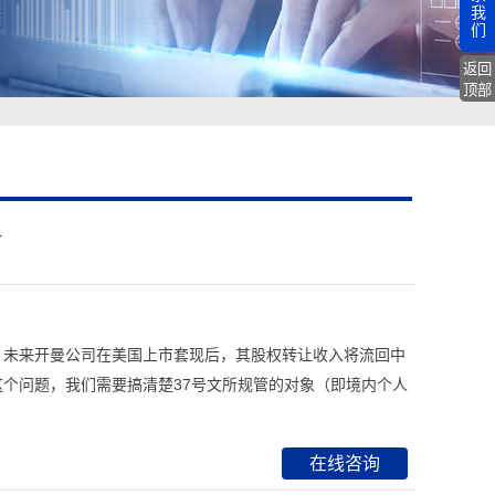
我
们
返回
顶部
册
。未来开曼公司在美国上市套现后，其股权转让收入将流回中
这个问题，我们需要搞清楚37号文所规管的对象（即境内个人
在线咨询