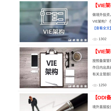
【VIE
做境外投资
VIE架构？ 
【查看全文
1302
【VIE
​按照备案
作日内出具
有关主管部
1250
【ODI
境外直接投