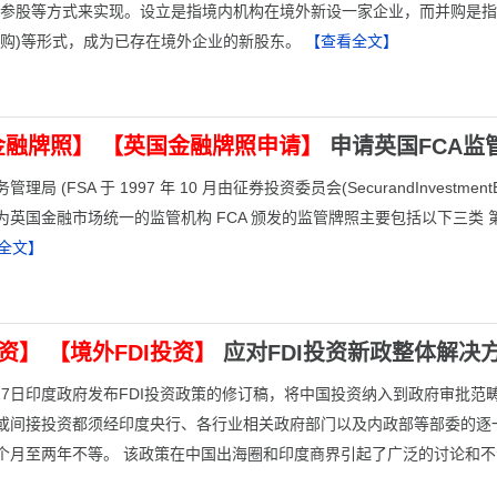
、参股等方式来实现。设立是指境内机构在境外新设一家企业，而并购是指
并购)等形式，成为已存在境外企业的新股东。
【查看全文】
金融牌照】
【英国金融牌照申请】
申请英国FCA监
理局 (FSA 于 1997 年 10 月由征券投资委员会(SecurandInvestme
英国金融市场统一的监管机构 FCA 颁发的监管牌照主要包括以下三类 第一种：EEA
全文】
投资】
【境外FDI投资】
应对FDI投资新政整体解决
4月17日印度政府发布FDI投资政策的修订稿，将中国投资纳入到政府审
或间接投资都须经印度央行、各行业相关政府部门以及内政部等部委的逐
个月至两年不等。 该政策在中国出海圈和印度商界引起了广泛的讨论和不满