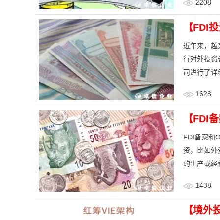
2208
【FDI
近年来，越
行对外投资
司进行了详
1628
【FDI
FDI备案和
资，比如外资
的生产或经
1438
【境外