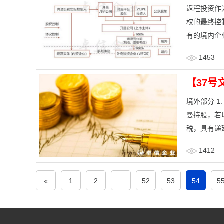
返程投资作
权的最终控
有的境内企
1453
【37号
境外部分 1
曼持股，若
税，具有递延
1412
«
1
2
...
52
53
54
5