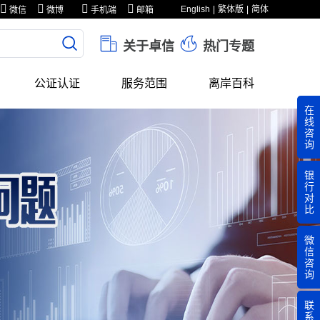
English
繁体版
简体
微信
微博
手机端
邮箱
关于卓信
热门专题
公证认证
服务范围
离岸百科
在
线
咨
询
银
行
对
比
微
信
咨
询
联
系