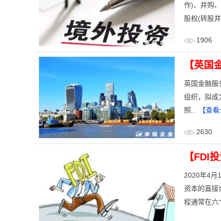
作)、并购
股权(转股
1906
【英国
英国金融服务管
组织，拟成为
照...
【查看
2630
【FDI
2020年
资本的直接
程通常在六