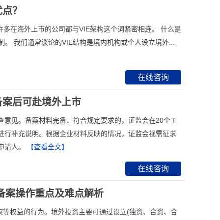
优点？
许多在海外上市的公司都与VIE架构这个词紧密相连。 什么是
，又称协议控制。 我们通常谈论的VIE结构是境内机构或个人设立境外...
在线咨询
备案后可赴境外上市
查意见。备案材料完备、符合规定要求的，证监会在20个工
进行补充说明。根据企业材料反映的情况，证监会视需征求
申请人。
【查看全文】
在线咨询
DI备案操作重点及难点解析
权等权益的行为。境外投资主要可通过设立(独资、合资、合