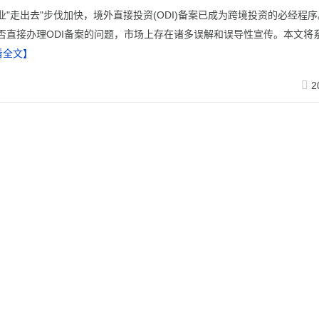
企业"走出去"步伐加快，境外直接投资(ODI)备案已成为跨境投资的必经程
否直接办理ODI备案的问题，市场上存在诸多误解和误导性宣传。本文将
看全文】
2
I备案频繁被拒?核心问题全解析
济一体化背景下，中国企业通过并购方式开展境外投资已成为拓展国际市场
并购ODI备案过程中频繁被拒的现象屡见不鲜，这背后涉及多重复杂因素
DI备案被拒的核心...
【查看全文】
2
58
59
»