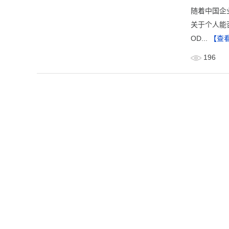
​随着中国
关于个人能
OD...
【查
196
并购OD
​在全球经
径。然而，
统解析并购O
298
«
1
2
3
4
5
6
...