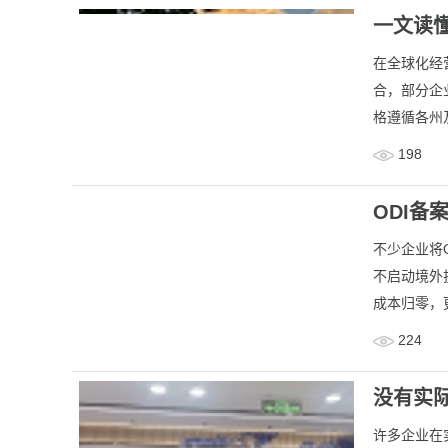
一文读
在全球化经
合，部分企
格遵循各州
198
ODI
​不少企业
不启动境外
成本归零，更
224
没有实际
​许多企业