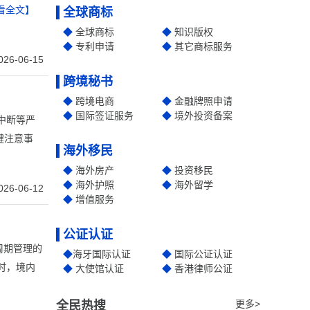
看全文】
全球商标
全球商标
知识版权
专利申请
其它商标服务
026-06-15
跨境秘书
跨境电商
金融牌照申请
国际签证服务
境外投资备案
中断等严
键注意事
海外移民
海外房产
投资移民
海外护照
海外留学
026-06-12
增值服务
公证认证
周期管理的
海牙国际认证
国际公证认证
时，境内
大使馆认证
香港律师公证
更多>
全民热搜