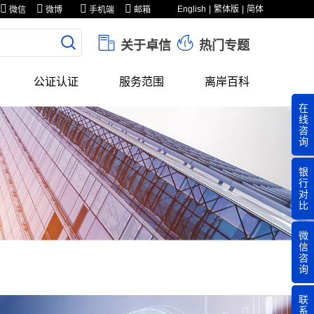
English
繁体版
简体
微信
微博
手机端
邮箱
关于卓信
热门专题
公证认证
服务范围
离岸百科
在
线
咨
询
银
行
对
比
微
信
咨
询
联
系