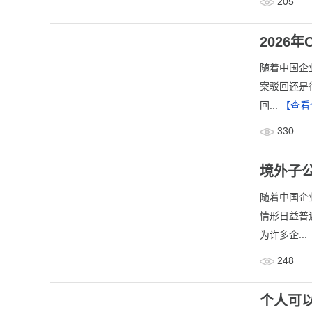
205
2026
​随着中国
案驳回还是
回...
【查看
330
境外子公
随着中国企
情形日益普
为许多企...
248
个人可以