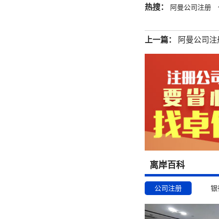
热搜：
阿曼公司注册
上一篇：
阿曼公司注
离岸百科
公司注册
银