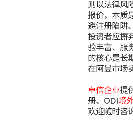
则以法律风
报价，本质
避注册陷阱
投资者应摒弃
验丰富、服
的核心是长
在阿曼市场
卓信企业
提
册、ODI
境
欢迎随时咨