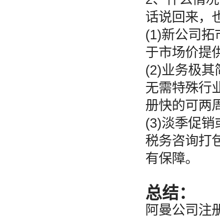
话说回来，
(1)新公司
于市场价提
(2)业务极
无需特殊行
册快的可两
(3)淡季促
税务咨询打
有保障。
总结：
阿曼公司注