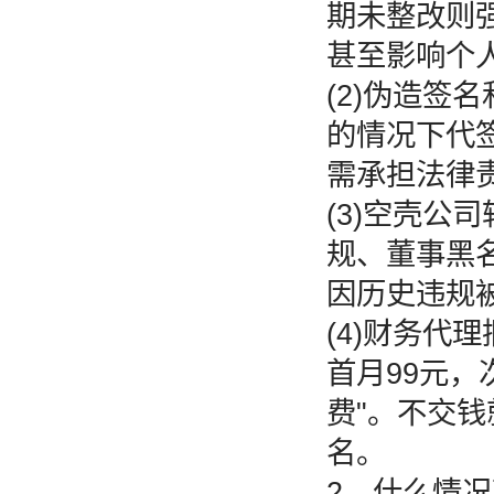
期未整改则
甚至影响个
(2)伪造签
的情况下代
需承担法律
(3)空壳公
规、董事黑
因历史违规
(4)财务代
首月99元，
费"。不交
名。
2、什么情况