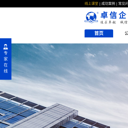
线上课堂
成功案例
常见
卓信企
首页
专
家
在
线