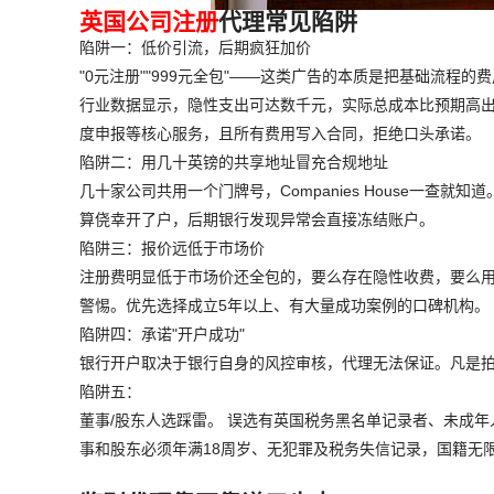
英国公司注册
代理常见陷阱
陷阱一：低价引流，后期疯狂加价
"0元注册""999元全包"——这类广告的本质是把基础流
行业数据显示，隐性支出可达数千元，实际总成本比预期高出
度申报等核心服务，且所有费用写入合同，拒绝口头承诺。
陷阱二：用几十英镑的共享地址冒充合规地址
几十家公司共用一个门牌号，Companies House一查就
算侥幸开了户，后期银行发现异常会直接冻结账户。
陷阱三：报价远低于市场价
注册费明显低于市场价还全包的，要么存在隐性收费，要么
警惕。优先选择成立5年以上、有大量成功案例的口碑机构。
陷阱四：承诺"开户成功"
银行开户取决于银行自身的风控审核，代理无法保证。凡是拍
陷阱五：
董事/股东人选踩雷。 误选有英国税务黑名单记录者、未成
事和股东必须年满18周岁、无犯罪及税务失信记录，国籍无