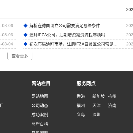
202
-08-06
解析在德国设立公司需要满足哪些条件
202
-08-06
迪拜IFZA公司，后期增资减资流程麻烦吗
202
-08-04
初次布局迪拜市场，注册IFZA自贸区公司常见前期误区
202
查看更多
网站栏目
服务网点
网站地图
香港
新加坡
杭州
汇
公司动态
福州
天津
济南
成功案例
义乌
深圳
离岸百科
常见问题