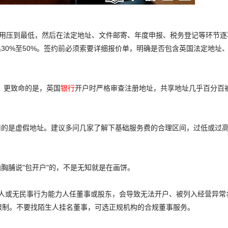
程的费用压到最低，然后在法定地址、文件邮寄、年度申报、税务登记等环节
30%至50%。签约前必须索要详细报价单，明确是否包含英国法定地址
知道。更致命的是，英国
银行
开户时严格审查注册地址，共享地址几乎百分百
用的是虚假地址。建议多问几家了解下基础服务费的合理区间，过低或过
胸脯说"包开户"的，不是无知就是在画饼。
年人或无民事行为能力人任董事或股东，会导致无法开户、被列入经营异常
限制。不要找陌生人挂名董事，可选正规机构的合规董事服务。