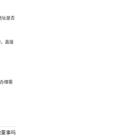
册地址是否
的，直接
办理需
地董事吗