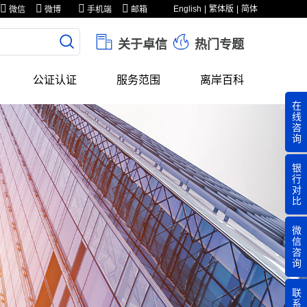
English
繁体版
简体
微信
微博
手机端
邮箱
关于卓信
热门专题
公证认证
服务范围
离岸百科
在
线
咨
询
银
行
对
比
微
信
咨
询
联
系