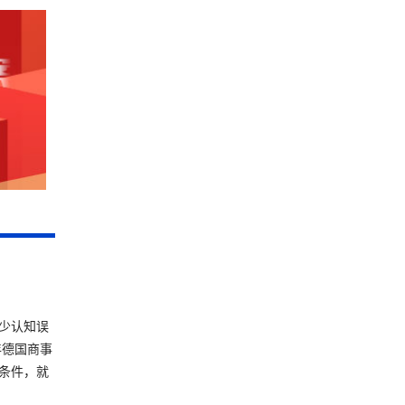
少认知误
年德国商事
条件，就