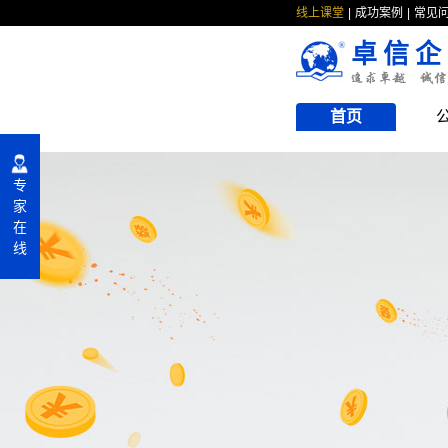
线上课堂
成功案例
常见
卓信企
首页
专
家
在
线