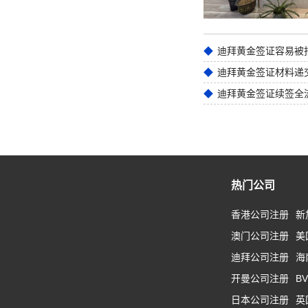
迪拜黄金签证材料递
迪拜黄金签证续签全
热门公司
香港公司注册
新
澳门公司注册
美
迪拜公司注册
海
开曼公司注册
B
日本公司注册
英