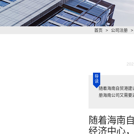
首页
>
公司注册
202
导
读
随着海南自贸港建
册海南公司又需要
随着海南
经济中心