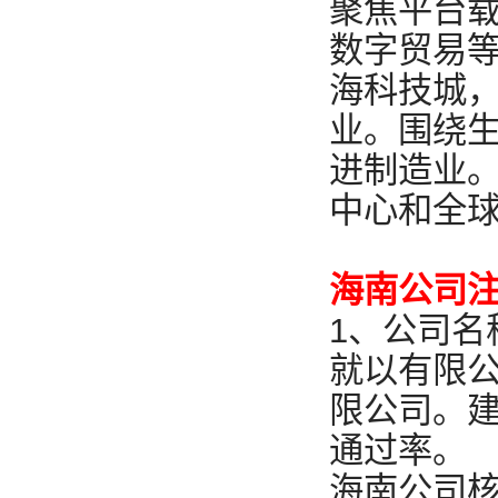
聚焦平台
数字贸易
海科技城
业。围绕
进制造业
中心和全
海南公司
1、公司名
就以有限公
限公司。
通过率。
海南公司