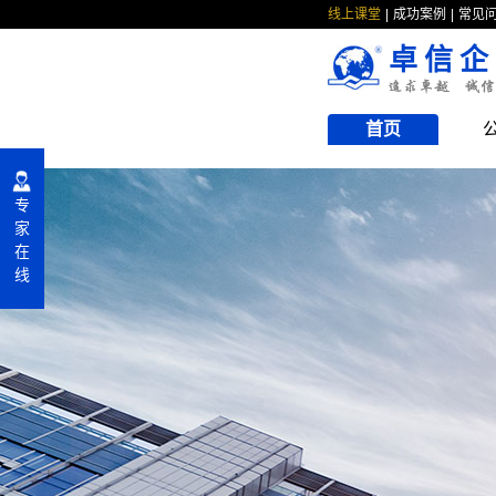
线上课堂
成功案例
常见
卓信企
首页
专
家
在
线