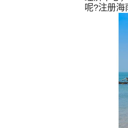
呢?注册海