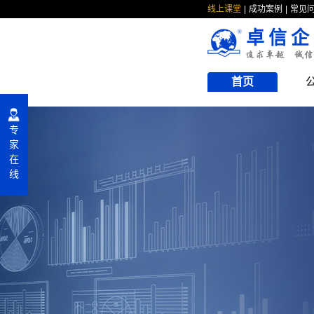
线上课堂
成功案例
常见
卓信企
首页
专
家
在
线