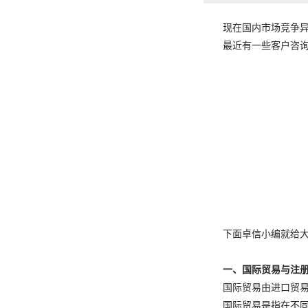
现在国内市场竞争异常
最近有一些客户咨询
下面卓信小编就给大
一、国际贸易与注
国际贸易由进口贸易和
国际贸易是指在不同国