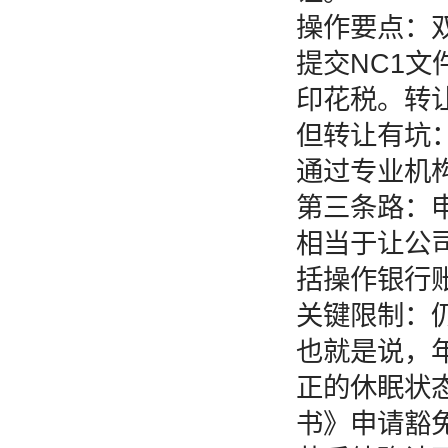
操作要点：
提交NC1文
印花税。转
但转让有坑
通过专业机
第三条路：申
相当于让公
括操作银行
关键限制：
也就是说，
正的休眠状
书》申请豁