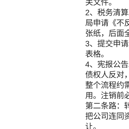
关文件。
2、税务清
局申请《不
张纸，后面
3、提交申请
表格。
4、宪报公
债权人反对
整个流程约
用。注销前
第二条路：
把公司连同
让。