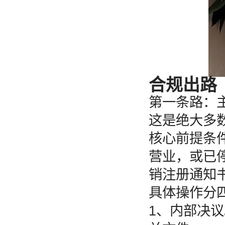
合规出路
第一条路：主
这是绝大多
核心前提条
营业，或已
销注册通知
具体操作分
1、内部决