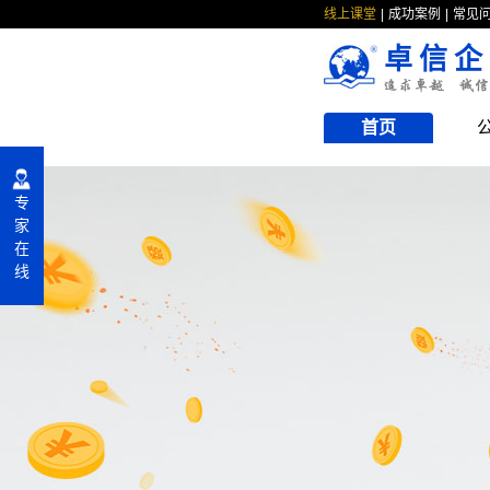
线上课堂
成功案例
常见
卓信企
首页
专
家
在
线