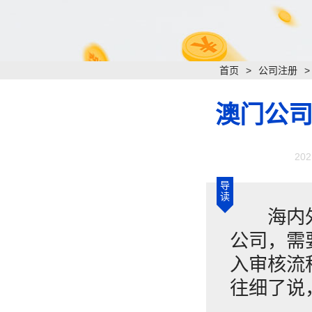
首页
>
公司注册
澳门公司
202
导
读
海内外公
公司，需
入审核流
往细了说