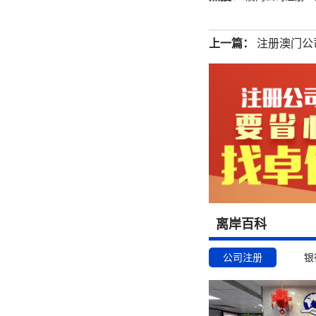
上一篇：
注册澳门公
离岸百科
公司注册
银