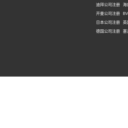
迪拜公司注册
海
开曼公司注册
B
日本公司注册
英
德国公司注册
塞