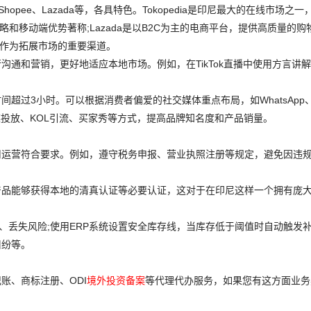
hopee、Lazada等，各具特色。Tokopedia是印尼最大的在线市场之
略和移动端优势著称;Lazada是以B2C为主的电商平台，提供高质量的购
，也可作为拓展市场的重要渠道。
通和营销，更好地适应本地市场。例如，在TikTok直播中使用方言讲
超过3小时。可以根据消费者偏爱的社交媒体重点布局，如WhatsApp
。通过精准社媒投放、KOL引流、买家秀等方式，提高品牌知名度和产品销量。
司运营符合要求。例如，遵守税务申报、营业执照注册等规定，避免因违
产品能够获得本地的清真认证等必要认证，这对于在印尼这样一个拥有庞
、丢失风险;使用ERP系统设置安全库存线，当库存低于阈值时自动触发补
纠纷等。
账、商标注册、ODI
境外投资备案
等代理代办服务，如果您有这方面业务