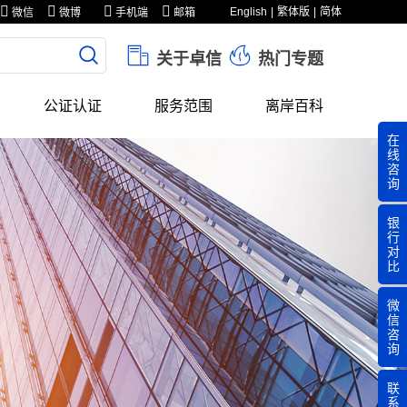
English
繁体版
简体
微信
微博
手机端
邮箱
关于卓信
热门专题
公证认证
服务范围
离岸百科
在
线
咨
询
银
行
对
比
微
信
咨
询
联
系