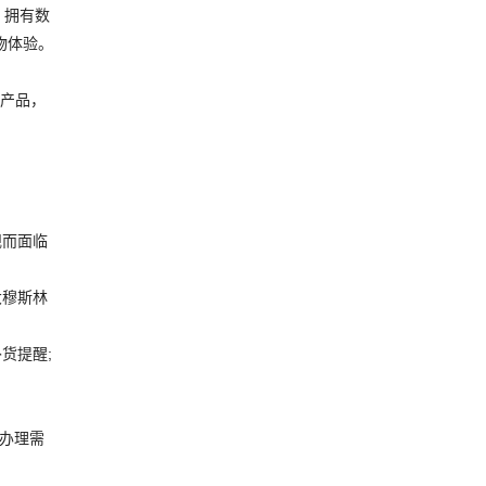
一，拥有数
物体验。
解产品，
、
规而面临
大穆斯林
货提醒;
办理需