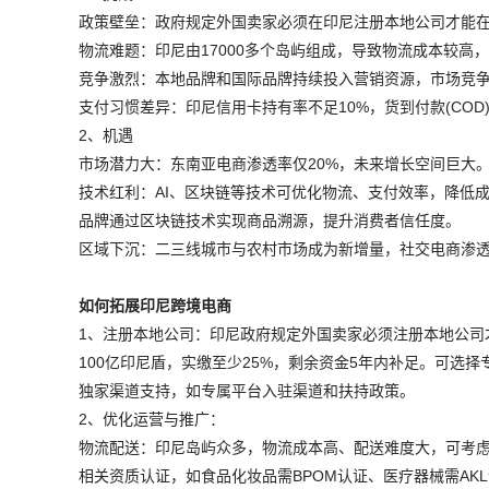
政策壁垒：政府规定外国卖家必须在印尼注册本地公司才能
物流难题：印尼由17000多个岛屿组成，导致物流成本较高
竞争激烈：本地品牌和国际品牌持续投入营销资源，市场竞
支付习惯差异：印尼信用卡持有率不足10%，货到付款(COD
2、机遇
市场潜力大：东南亚电商渗透率仅20%，未来增长空间巨大
技术红利：AI、区块链等技术可优化物流、支付效率，降低成
品牌通过区块链技术实现商品溯源，提升消费者信任度。
区域下沉：二三线城市与农村市场成为新增量，社交电商渗透率从2
如何拓展印尼跨境电商
1、注册本地公司：印尼政府规定外国卖家必须注册本地公司
100亿印尼盾，实缴至少25%，剩余资金5年内补足。可选
独家渠道支持，如专属平台入驻渠道和扶持政策。
2、优化运营与推广：
物流配送：印尼岛屿众多，物流成本高、配送难度大，可考
相关资质认证，如食品化妆品需BPOM认证、医疗器械需AK