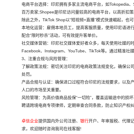
电商平台选择：印尼拥有多家主流电商平台，如Tokopedia、S
百万卖家;Shopee是印尼访问量较高的电商平台，以高折扣策
除此之外，TikTok Shop以“短视频+直播”模式快速崛起
本地化运营：雇佣本地员工，提高客服质量，使用印尼语进行沟
配合“限时秒杀”活动，可有效提升客单价。
社交媒体营销：印尼社交媒体爱好者众多，每天使用社媒的时间
Facebook、Instagram、YouTube、TikTok等
3、注重合规与风险管理：
了解政策法规：密切关注印尼的电商政策法规变化，确保公
处罚。
产品合规与认证：确保进口过程符合印尼的法规要求，以及
人口的市场至关重要。
风险管理：为高价值商品投保“一切险”，覆盖运输途中的损坏
聘请跨境电商专项律师，定期审查合同条款，防止知识产权
卓信企业
提供国内外公司注册、
银行
开户、年审报税、代理记
求，欢迎随时咨询我司在线客服!