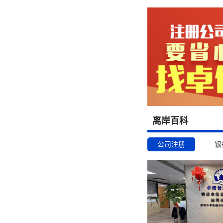
离岸百科
公司注册
银