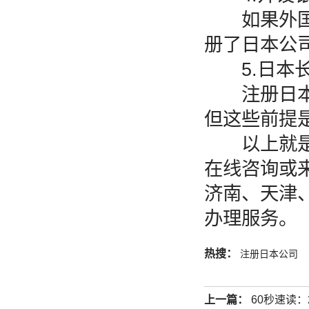
如果外国人
册了日本公
5.日本长
注册日本公
但这些前提
以上就是关
在线咨询或
济南、天津
办理服务。
热搜：
注册日本公司
上一篇：
60秒速读