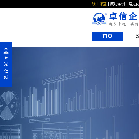
线上课堂
成功案例
常见
卓信企
首页
专
家
在
线