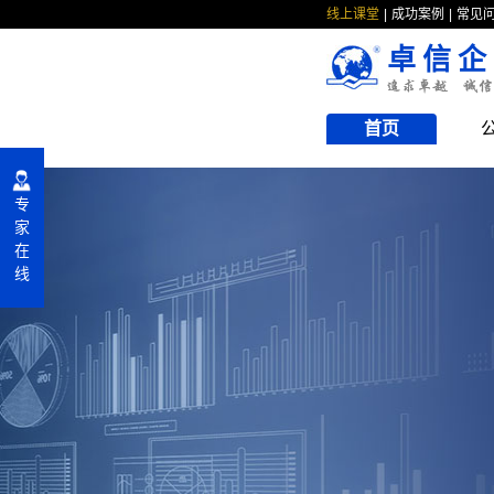
线上课堂
成功案例
常见
卓信企
首页
专
家
在
线