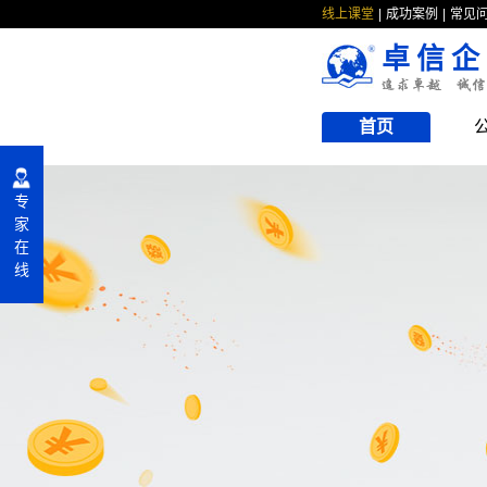
线上课堂
成功案例
常见
卓信企
首页
专
家
在
线