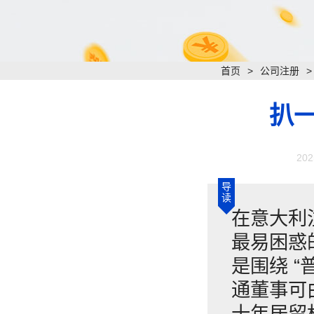
首页
>
公司注册
扒
202
导
读
在意大利
最易困惑的
是围绕 “
通董事可
十年居留