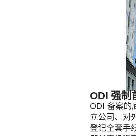
ODI 强
ODI 备
立公司、对
登记全套手