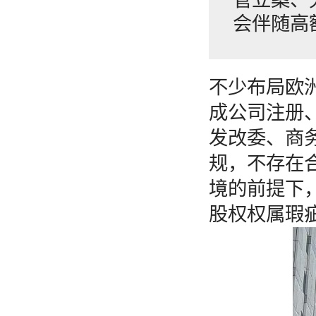
会伴随高
不少布局欧
成公司注册
发改委、商
规，不存在
境的前提下
股权权属瑕