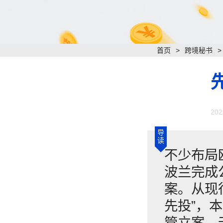
首页
>
跨境秘书
202
导
读
​不少布
波兰完成
案。从现
先投”，
管立案、