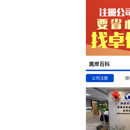
离岸百科
公司注册
银