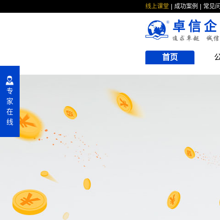
线上课堂
成功案例
常见
卓信企
首页
专
家
在
线