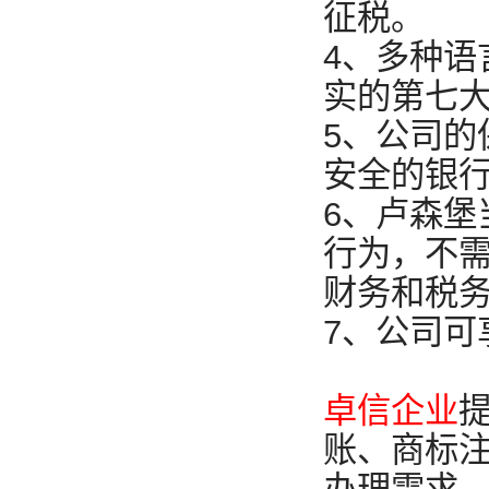
征税。
4、多种
实的第七
5、公司
安全的银
6、卢森
行为，不
财务和税
7、公司可
卓信企业
账、商标注