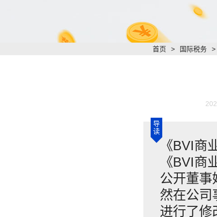
首页
>
国际税务
202
导
读
《BVI商
《BVI
公开董事
然在公司
进行了修改