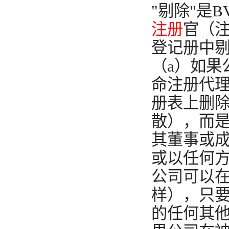
"剔除"是
注册
官（
登记册中
（a）如果
命注册代
册表上删
散），而是
其董事或
或以任何
公司可以
样），只要
的任何其