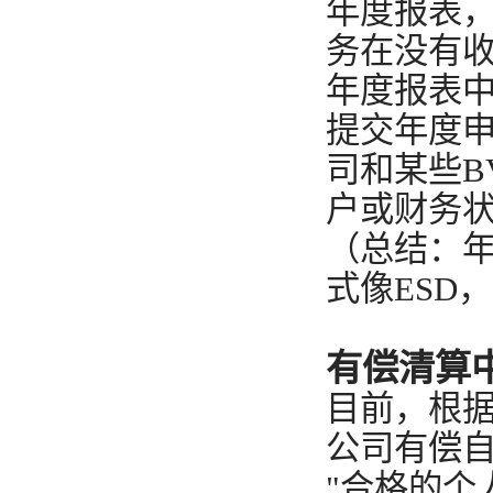
年度报表
务在没有
年度报表
提交年度
司和某些B
户或财务
（总结：
式像ESD
有偿清算
目前，根据
公司有偿
"合格的个