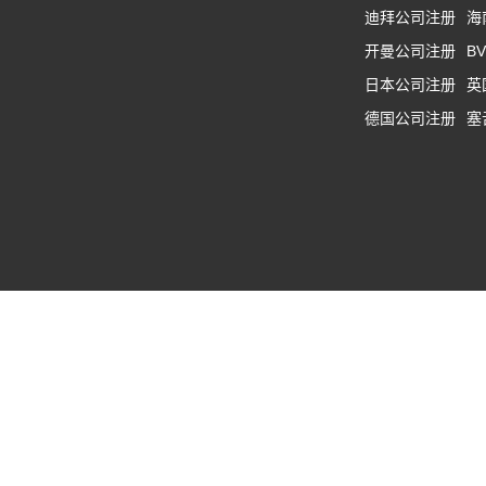
迪拜公司注册
海
开曼公司注册
B
日本公司注册
英
德国公司注册
塞