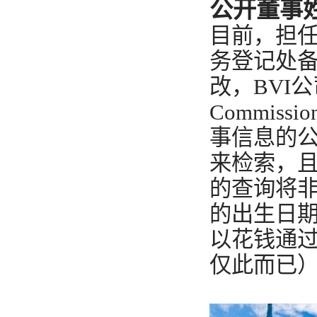
公开董事
目前，担任
务登记处备
改，BVI公司
Commis
事信息的
来检索，
的查询将
的出生日
以花钱通
仅此而已