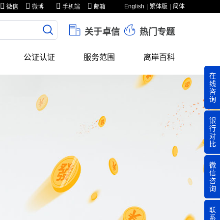
English
繁体版
简体
微信
微博
手机端
邮箱
关于卓信
热门专题
公证认证
服务范围
离岸百科
在
线
咨
询
银
行
对
比
微
信
咨
询
联
系