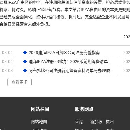
地迪拜IFZA自由区的中企，在注册阶段纠结注册资本的设置，担心后续业
复杂、耗时久，影响正常经营节奏。本文结合IFZA自由区的资本变更规
已经完成全面简化，整体办理门槛低、耗时短，完全适配企业不同发展阶
会给日常经营带来额外负担。
202
-08-04
2026迪拜IFZA自贸区公司注册完整指南
202
-08-04
迪拜IFZA注册不踩坑：2026版前期筹备清单解析
202
-08-03
阿布扎比公司注册前期筹备资料清单与办理顺序梳理
202
查看更多
网站栏目
服务网点
网站地图
香港
新加坡
杭州