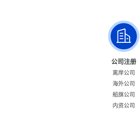
公司注册
离岸公司
海外公司
船旗公司
内资公司