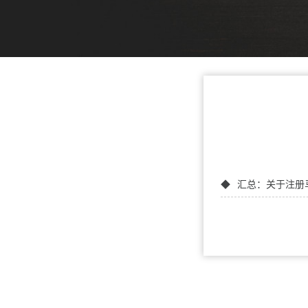
汇总：关于注册