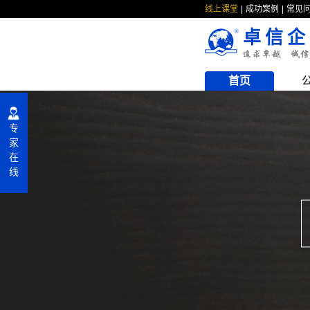
线上课堂
成功案例
常见
卓信企
首页
专
家
在
线