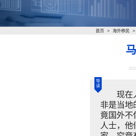
首页
>
海外移民
马
202
导
读
现在人很
非是当地
竟国外不
人士，他
家，究竟