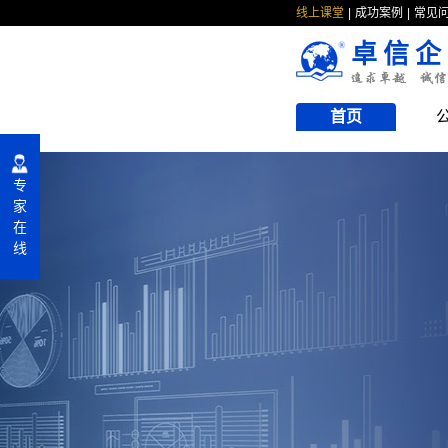
线上课堂
成功案例
常见
卓信企
首页
专
家
在
线