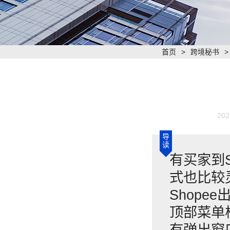
首页
>
跨境秘书
202
导
读
有买家到S
式也比较
Shope
顶部菜单栏
有弹出窗口