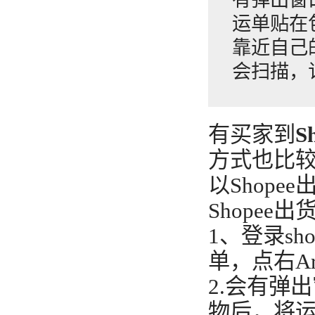
运单贴在
靠近自己
会扫描，
有买家到
S
方式也比
以Shope
Shopee
1、登录sh
单，点右Arr
2.会有弹出
物后，将