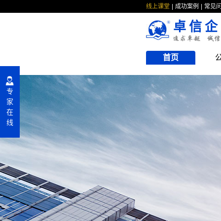
线上课堂
成功案例
常见
卓信企
首页
专
家
在
线