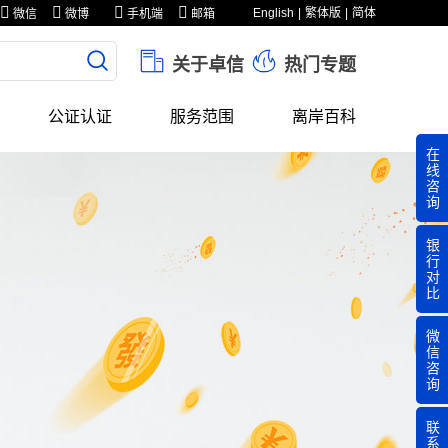
English
繁体版
简体
微信
微博
手机端
邮箱
关于卓信
热门专题
公证认证
服务范围
离岸百科
在
线
咨
询
银
行
对
比
微
信
咨
询
联
系