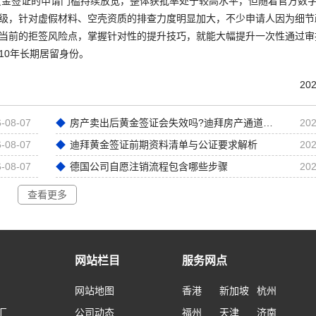
拜黄金签证的申请门槛持续放宽，整体获批率处于较高水平，但随着官方数
级，针对虚假材料、空壳资质的排查力度明显加大，不少申请人因为细节
当前的拒签风险点，掌握针对性的提升技巧，就能大幅提升一次性通过审
10年长期居留身份。
202
-08-07
房产卖出后黄金签证会失效吗?迪拜房产通道黄金签证深度解析
202
-08-07
迪拜黄金签证前期资料清单与公证要求解析
202
-08-07
德国公司自愿注销流程包含哪些步骤
202
查看更多
网站栏目
服务网点
网站地图
香港
新加坡
杭州
汇
公司动态
福州
天津
济南