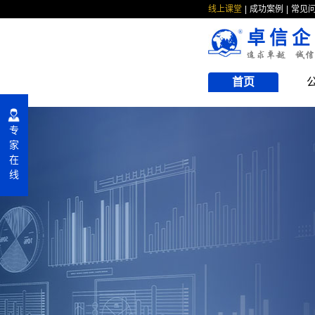
线上课堂
成功案例
常见
卓信企
首页
专
家
在
线