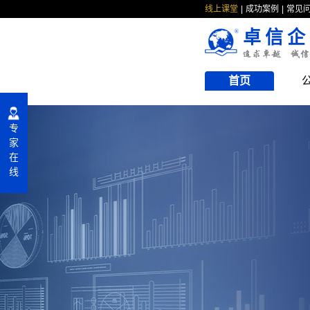
线上课堂
成功案例
常见
卓信企
首页
专
家
在
线